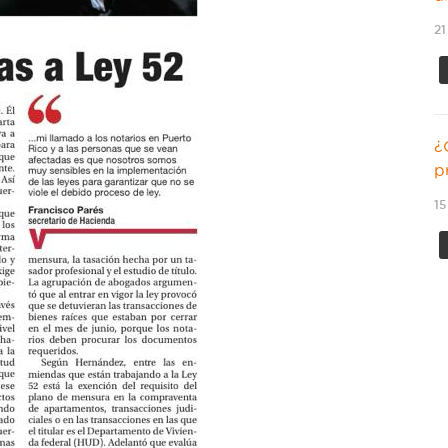
21
¿
p
15