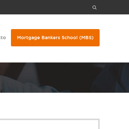
cto
Mortgage Bankers School
(MBS)