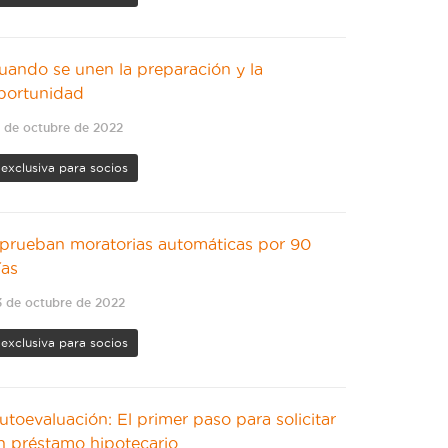
uando se unen la preparación y la
portunidad
 de octubre de 2022
exclusiva para socios
prueban moratorias automáticas por 90
ías
 de octubre de 2022
exclusiva para socios
utoevaluación: El primer paso para solicitar
n préstamo hipotecario