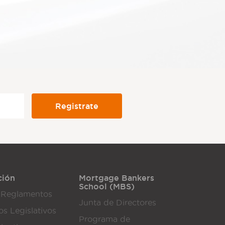
ción
Mortgage Bankers
School (MBS)
 Reglamentos
Junta de Directores
os Legislativos
Programa de