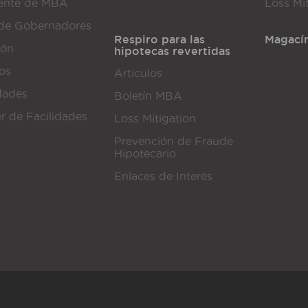
dente de MBA
Loss Mi
de Gobernadores
Respiro para las
Magací
ión
hipotecas revertidas
dos
Articulos
dades
Boletín MBA
er de Facilidades
Loss Mitigation
Prevención de Fraude
Hipotecario
Enlaces de Interés