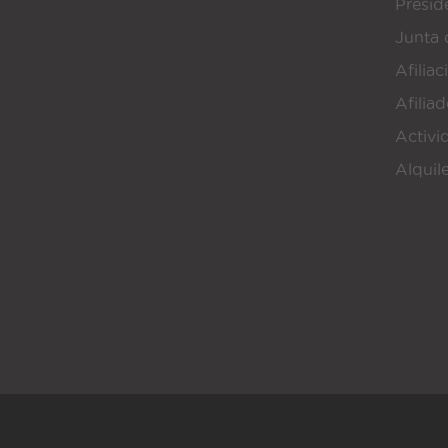
Presi
Junta 
Afiliac
Afilia
Activi
Alquil