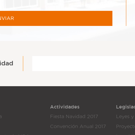
idad
Actividades
Legisla
a
Fiesta Navidad 2017
Leyes y
Convención Anual 2017
Proyect