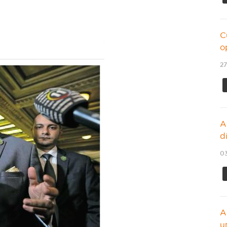
C
o
27
A
d
03
A
u