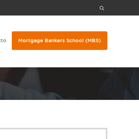
cto
Mortgage Bankers School
(MBS)