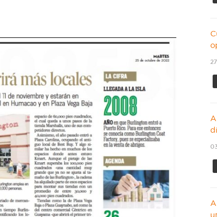
C
o
27
A
d
03
A
u