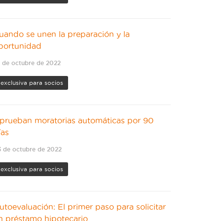
uando se unen la preparación y la
portunidad
 de octubre de 2022
exclusiva para socios
prueban moratorias automáticas por 90
ías
 de octubre de 2022
exclusiva para socios
utoevaluación: El primer paso para solicitar
n préstamo hipotecario