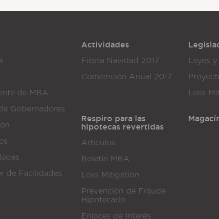
Actividades
Legisla
a
Fiesta Navidad 2017
Leyes y
Convención Anual 2017
Proyect
dente de MBA
Loss Mi
de Gobernadores
Respiro para las
Magací
ión
hipotecas revertidas
dos
Articulos
dades
Boletín MBA
er de Facilidades
Loss Mitigation
Prevención de Fraude
Hipotecario
Enlaces de Interés