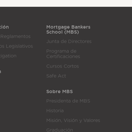
ción
Mortgage Bankers
School (MBS)
 Reglamentos
Junta de Directores
os Legislativos
Programa de
tigation
Certificaciones
Cursos Cortos
n
Safe Act
Sobre MBS
Presidenta de MBS
Historia
Misión, Visión y Valores
Graduación