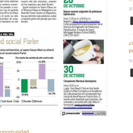
21
¿
p
15
a oportunidad