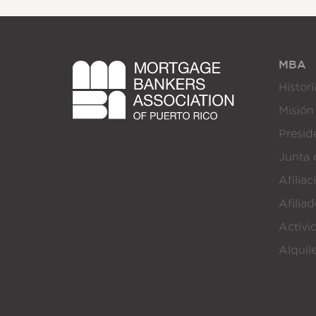
MBA
Histori
Misión
Presi
Junta 
Afiliac
Afilia
Activi
Alquil