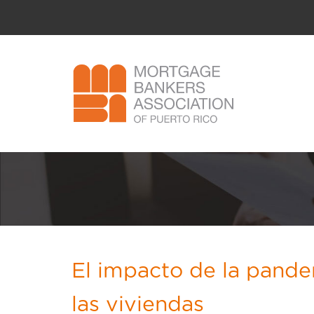
El impacto de la pande
las viviendas