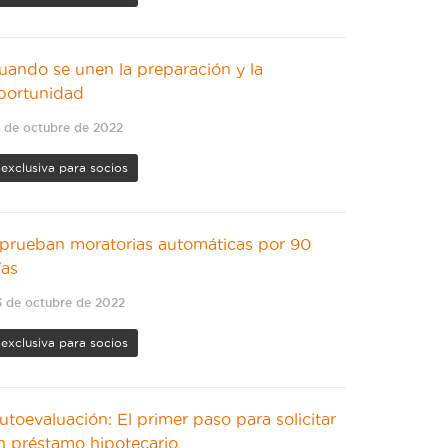
uando se unen la preparación y la
portunidad
 de octubre de 2022
exclusiva para socios
prueban moratorias automáticas por 90
ías
 de octubre de 2022
exclusiva para socios
utoevaluación: El primer paso para solicitar
n préstamo hipotecario