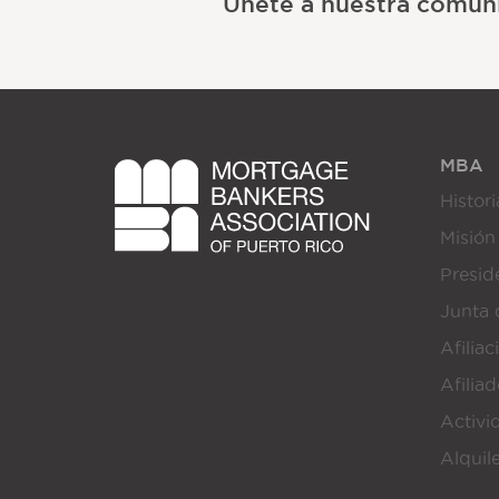
Únete a nuestra comun
MBA
Histori
Misión
Presi
Junta 
Afiliac
Afilia
Activi
Alquil