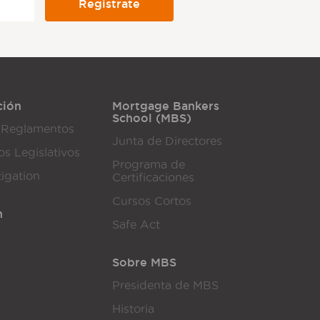
ción
Mortgage Bankers
School (MBS)
 Reglamentos
Junta de Directores
os Legislativos
Programa de
tigation
Certificaciones
Cursos Cortos
n
Safe Act
Sobre MBS
Presidenta de MBS
Historia