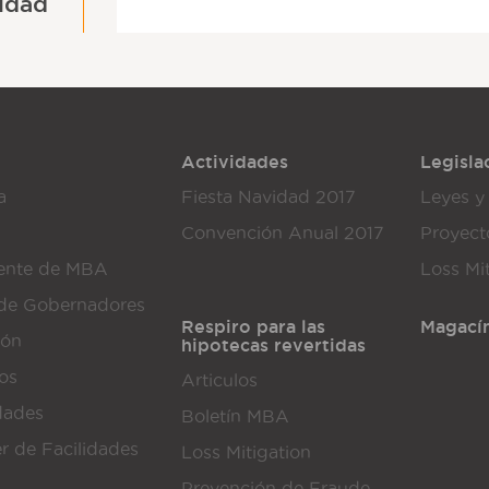
idad
Actividades
Legisla
a
Fiesta Navidad 2017
Leyes y
Convención Anual 2017
Proyect
dente de MBA
Loss Mi
de Gobernadores
Respiro para las
Magací
ión
hipotecas revertidas
dos
Articulos
dades
Boletín MBA
er de Facilidades
Loss Mitigation
Prevención de Fraude