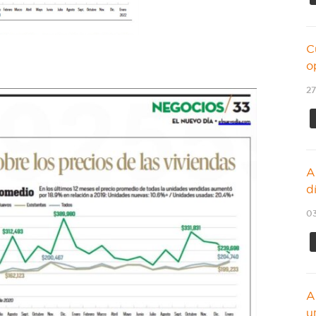
C
o
27
A
d
03
A
u