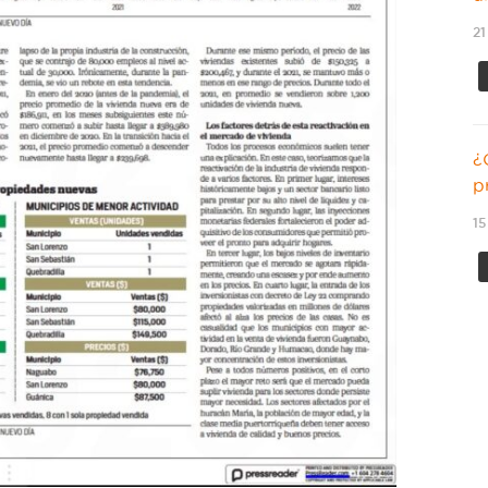
21
¿
p
15