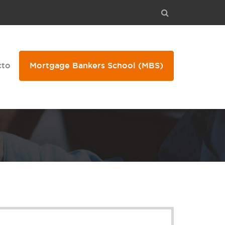
cto
Mortgage Bankers School
(MBS)