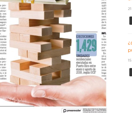
21
¿
p
15