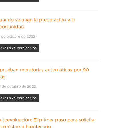
uando se unen la preparación y la
portunidad
 de octubre de 2022
exclusiva para socios
prueban moratorias automáticas por 90
ías
 de octubre de 2022
exclusiva para socios
utoevaluación: El primer paso para solicitar
n préstamo hipotecario