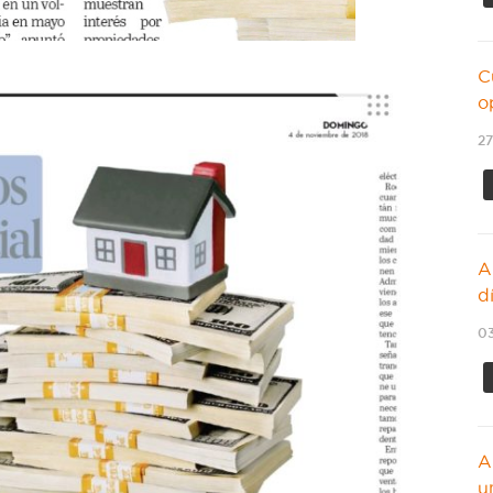
C
o
27
A
d
03
A
u