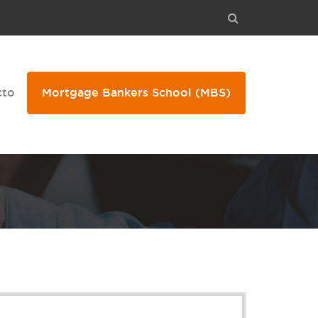
cto
Mortgage Bankers School
(MBS)