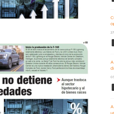
C
o
27
A
d
03
A
u