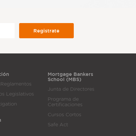
ción
Mortgage Bankers
School (MBS)
 Reglamentos
Junta de Directores
os Legislativos
Programa de
tigation
Certificaciones
Cursos Cortos
n
Safe Act