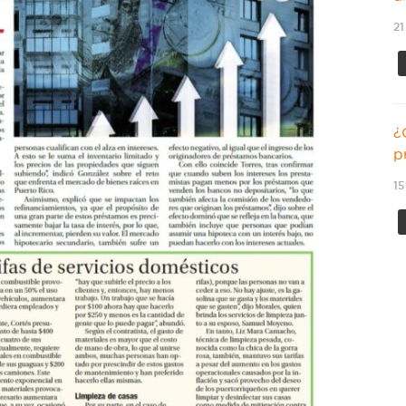
21
¿
p
15