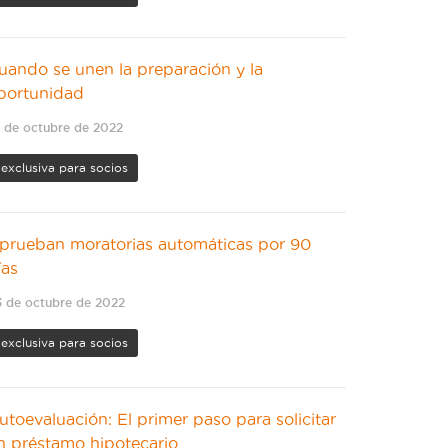
uando se unen la preparación y la
portunidad
 de octubre de 2022
exclusiva para socios
prueban moratorias automáticas por 90
ías
 de octubre de 2022
exclusiva para socios
utoevaluación: El primer paso para solicitar
n préstamo hipotecario