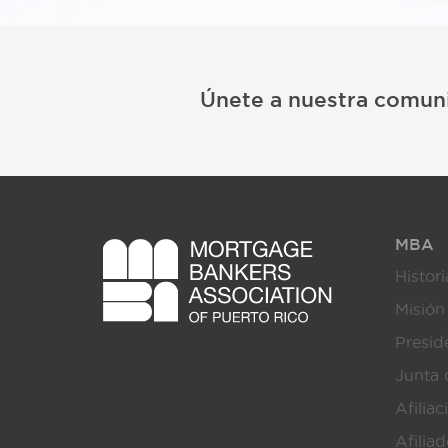
Únete a nuestra comun
MBA
Histori
Misión
Presi
Junta 
Afiliac
Afilia