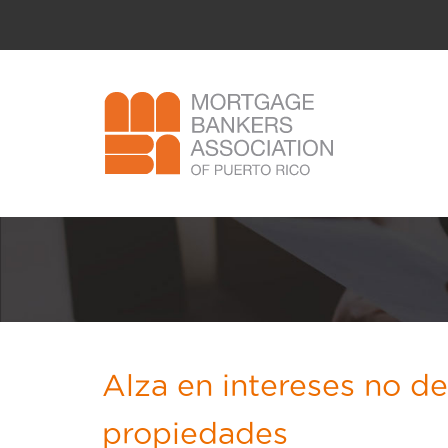
Alza en intereses no de
propiedades