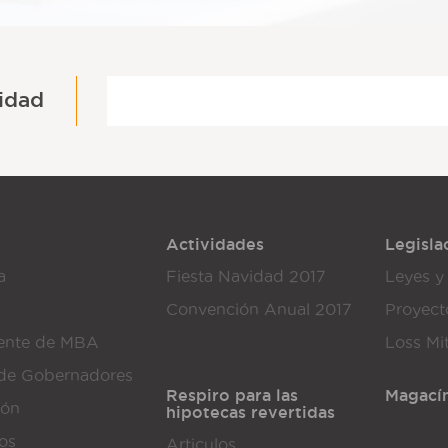
idad
Actividades
Legisla
a
Fiesta Navidad 2017
Leyes y
Convención Anual 2017
Proyect
dente de MBA
Loss Mi
de Gobernadores
Respiro para las
Magací
ión
hipotecas revertidas
dos
Articulos