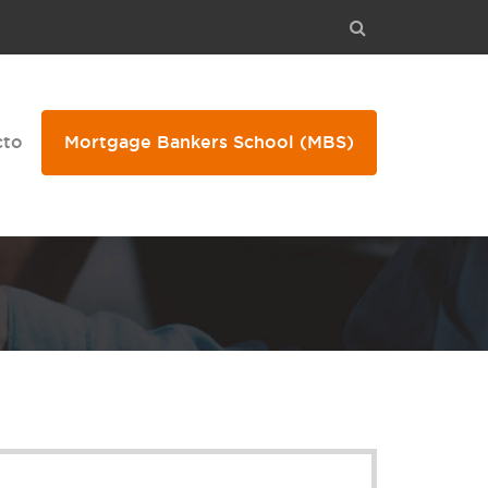
cto
Mortgage Bankers School
(MBS)