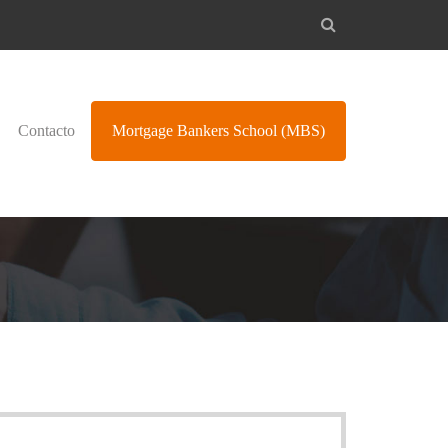
Contacto
Mortgage Bankers School
(MBS)