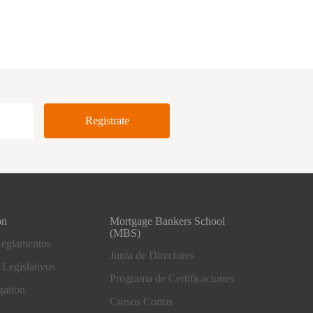
ón
Mortgage Bankers School
(MBS)
Reglamentos
Junta de Directores
 Legislativos
Programa de Certificaciones
gation
Cursos Cortos