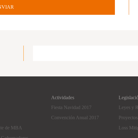
Actividades
Legislaci
Fiesta Navidad 2017
Leyes y 
Convención Anual 2017
Proyectos
nte de MBA
Loss Miti
e Gobernadores