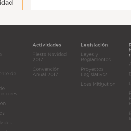
idad
Actividades
Legislación
a
Fiesta Navidad
Leyes y
2017
Reglamentos
A
Convención
Proyectos
ente de
Anual 2017
Legislativos
Loss Mitigation
de
nadores
ión
dos
I
dades