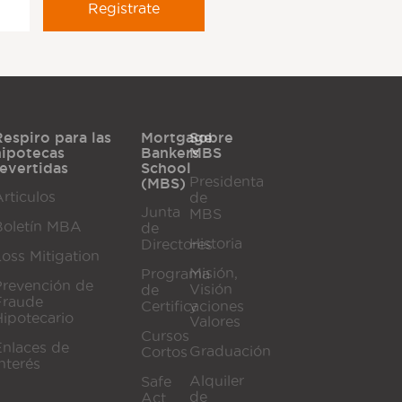
Respiro para las
Mortgage
Sobre
hipotecas
Bankers
MBS
revertidas
School
Presidenta
(MBS)
rticulos
de
Junta
MBS
Boletín MBA
de
Historia
Directores
Loss Mitigation
Misión,
Programa
Prevención de
Visión
de
Fraude
y
Certificaciones
Hipotecario
Valores
Cursos
Enlaces de
Graduación
Cortos
nterés
Alquiler
Safe
de
Act