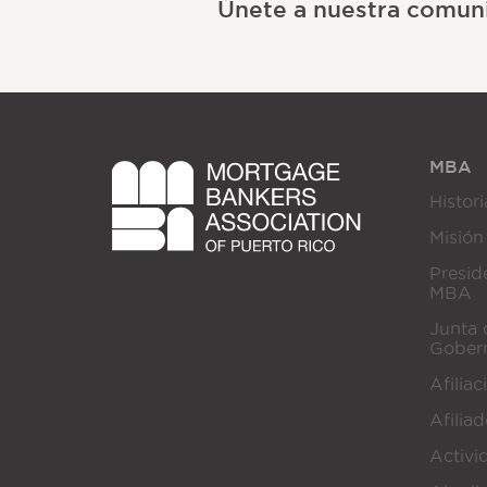
Únete a nuestra comun
MBA
Histori
Misión
Presid
MBA
Junta 
Gober
Afiliac
Afilia
Activi