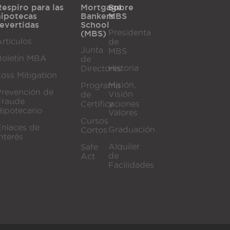
Respiro para las
Mortgage
Sobre
hipotecas
Bankers
MBS
revertidas
School
Presidenta
(MBS)
rticulos
de
Junta
MBS
Boletín MBA
de
Historia
Directores
Loss Mitigation
Misión,
Programa
Prevención de
Visión
de
Fraude
y
Certificaciones
Hipotecario
Valores
Cursos
Enlaces de
Graduación
Cortos
nterés
Alquiler
Safe
de
Act
Facilidades