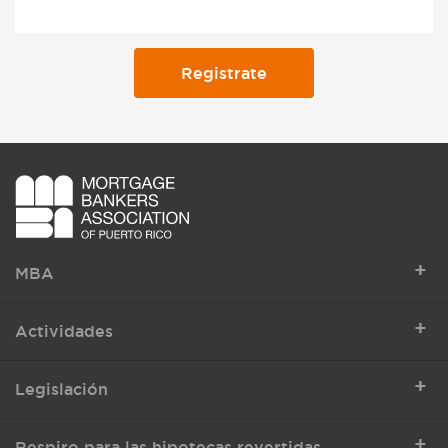
+
MBA
+
Actividades
+
Legislación
+
Respiro para las hipotecas revertidas