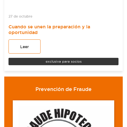
27 de octubre
Cuando se unen la preparación y la
oportunidad
Leer
exclusiva para socios
Prevención de Fraude